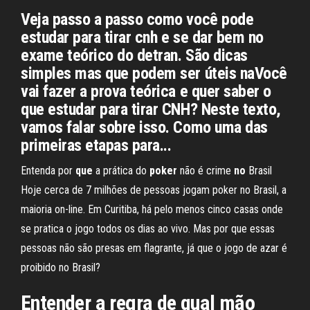
Veja passo a passo como você pode
estudar para tirar cnh e se dar bem no
exame teórico do detran. São dicas
simples mas que podem ser úteis naVocê
vai fazer a prova teórica e quer saber o
que estudar para tirar CNH? Neste texto,
vamos falar sobre isso. Como uma das
primeiras etapas para...
Entenda por
que
a prática do
poker
não é crime
no
Brasil
Hoje cerca de 7 milhões de pessoas jogam poker no Brasil, a
maioria on-line. Em Curitiba, há pelo menos cinco casas onde
se pratica o jogo todos os dias ao vivo. Mas por que essas
pessoas não são presas em flagrante, já que o jogo de azar é
proibido no Brasil?
Entender a regra de qual mão